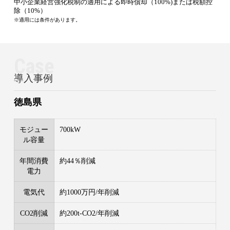
中小企業経営強化税制の適用による即時償却（100%)または税額控
除（10%）
※適用には条件があります。
Case
導入事例
徳島県
モジュー
700kW
ル容量
年間消費
約44％削減
電力
電気代
約1000万円/年削減
CO2削減
約200t-CO2/年削減