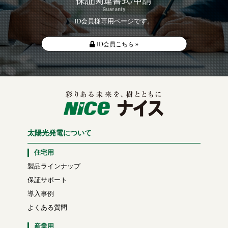
保証関連書式/申請
Guaranty
ID会員様専用ページです。
ID会員こちら »
太陽光発電について
住宅用
製品ラインナップ
保証サポート
導入事例
よくある質問
産業用