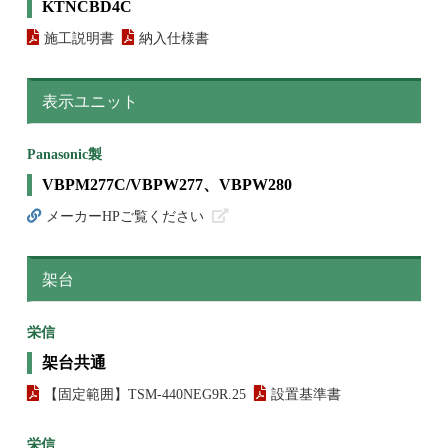
KTNCBD4C
施工説明書
納入仕様書
表示ユニット
Panasonic製
VBPM277C/VBPW277、VBPW280
メーカーHPご覧ください
架台
栄信
架台共通
【固定範囲】TSM-440NEG9R.25
設置基準書
栄信